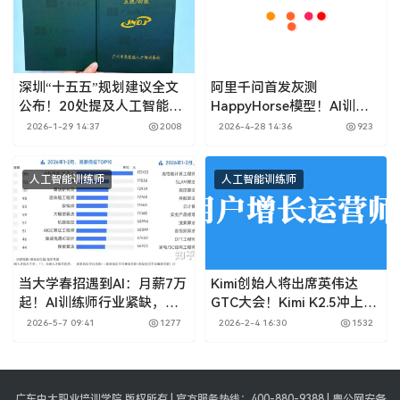
深圳“十五五”规划建议全文
阿里千问首发灰测
公布！20处提及人工智能！
HappyHorse模型！AI训练
广东省人工智能训练师报考
师让大模型更“聪明”！2026
2026-1-29 14:37
2008
2026-4-28 14:36
923
攻略
年人工智能训练师报考指南
人工智能训练师
人工智能训练师
当大学春招遇到AI：月薪7万
Kimi创始人将出席英伟达
起！AI训练师行业紧缺，
GTC大会！Kimi K2.5冲上第
2026年人工智能训练师报考
三，人工智能训练师如何报
2026-5-7 09:41
1277
2026-2-4 16:30
1532
指南
考？
广东中大职业培训学院 版权所有 | 官方服务热线：400-880-9388 | 粤公网安备