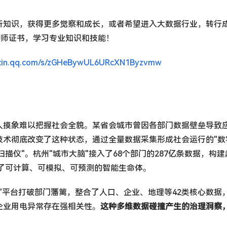
析知识，获得更多觉察和成长，或者希望进入大数据行业，转行
析师证书，学习专业知识和技能！
ixin.qq.com/s/zGHeBywUL6URcXN1Byzvmw
人摸象难以把握社会全貌。某省会城市曾因各部门数据壁垒导致
技术彻底改变了这种状态，通过全量数据采集形成社会运行的"数
描仪"。杭州"城市大脑"接入了68个部门的287亿条数据，构建
成了可计算、可模拟、可预测的智能生命体。
据"平台打破部门藩篱，整合了人口、企业、地理等42类核心数据
企业用电异常存在强相关性。
这种多维数据碰撞产生的治理洞察